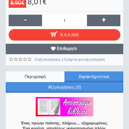
8,01€
8,90€
-
+
ΚΑΛΆΘΙ
Επιθυμητό
0 αξιολογήσεις
Γράψτε μια αξιολόγηση
/
Περιγραφή
Χαρακτηριστικά
Αξιολογήσεις (0)
Ένας πρώην παίκτης, πλήρως… εξημερωμένος.
Ένα κορίτσι, απολύτως ικανοποιημένο πλέον.