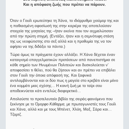
Και η απόφαση ζωής που πρέπει να πάρουν.
Όταν ο Γουίλ ερωτεύτηκε τη Χάνα, το ιδιόρρυθμο χιούμορ της και
η παθιασμένη αφοσίωσή της στην καριέρα της αποτελούσαν
στοιχεία της γοητείας της –ήταν εκείνα που τον αιχμαλώτισαν
από την πρώτη στιγμή. (Εντάξει, ήταν και η σεμνότυφη στάση
της ως νεοφώτιστης στο σεξ αλλά και η προθυμία της να τον
αφήσει να της διδάξει τα πάντα.)
Τώρα όμως τα πράγματα έχουν αλλάξει. Η Χάνα δέχεται έναν
καταιγισμό επαγγελματικών προτάσεων από πανεπιστήμια σε
κάθε σημείο των Ηνωμένων Πολιτειών και δυσκολεύεται ν’
αποφασίσει τι θέλει, πού θα ζήσουν και αν πρέπει να επιβάλει
στον Γουίλ την όποια απόφασή της. Και ξαφνικά
αντιλαμβάνονται και οι δύο πως η μαγεία στο κρεβάτι είναι μόνο
ένα κομμάτι μιας σχέσης… Η κοινή ζωή με το ταίρι σου
αποδεικνύεται κάτι εντελώς διαφορετικό…
Απολαύστε το προτελευταίο βιβλίο της σειράς-φαινόμενο που
ξεκίνησε με το
Όμορφο Κάθαρμα
, με πρωταγωνιστές τους Γουίλ
και Χάνα, αλλά και με τους Μπένετ, Χλόη, Μαξ, Σάρα και…
Τζορτζ.