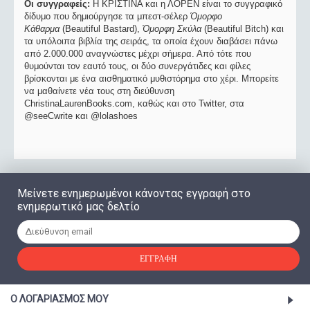
Οι συγγραφείς:
Η ΚΡΙΣΤΙΝΑ και η ΛΟΡΕΝ είναι το συγγραφικό
δίδυμο που δημιούργησε τα μπεστ-σέλερ
Όμορφο
Κάθαρμα
(Beautiful Bastard),
Όμορφη Σκύλα
(Beautiful Bitch) και
τα υπόλοιπα βιβλία της σειράς, τα οποία έχουν διαβάσει πάνω
από 2.000.000 αναγνώστες μέχρι σήμερα. Από τότε που
θυμούνται τον εαυτό τους, οι δύο συνεργάτιδες και φίλες
βρίσκονται με ένα αισθηματικό μυθιστόρημα στο χέρι. Μπορείτε
να μαθαίνετε νέα τους στη διεύθυνση
ChristinaLaurenBooks.com, καθώς και στο Twitter, στα
@seeCwrite και @lolashoes
Μείνετε ενημερωμένοι κάνοντας εγγραφή στο
ενημερωτικό μας δελτίο
ΕΓΓΡΑΦΉ
Ο ΛΟΓΑΡΙΑΣΜΌΣ ΜΟΥ