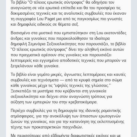
Το βιβλίο "Ο τέλειος ερωτικός σύντροφος" θα οδηγήσει τον
αναγνώστη σε νέα ερωτικά επίπεδα και θα του προσφέρει τις
δοκιμασμένες τεχνικές και τις αναλυτικές συμβουλές που έκαναν
τη συγγραφέα Lou Paget μια από τις παγκοσμίως πιο γνωστές
και δημοφιλείς ειδικούς σε θέματα σεξ.
Βασισμένο στα μυστικά που εμπιστεύτηκαν στη Lou εκατοντάδες
άνδρες και γυναίκες που παρακολούθησαν τα ιδιαίτερα
δημοφιλή Σεμινάρια Σεξουαλικότητας που παρουσιάζει, το βιβλίο
"Ο τέλειος ερωτικός σύντροφος" δίνει την αληθινή εικόνα αυτών
που πραγματικά αρέσουν στις γυναίκες και παρουσιάζει
λεπτομερείς και εγγυημένα αποδοτικές τεχνικές που μπορούν να
ξετρελάνουν κάθε γυναίκα.
Το βιβλίο είναι γεμάτο μικρές, άγνωστες λεπτομέρειες και καυτές
συμβουλές και τεχνάσματα — από τα κρυφά σημεία στο σώμα
κάθε γυναίκας μέχρι τις “υψηλές τεχνικές της γλώσσας.”
Ξεσκεπάζει τα μυστήρια που κρύβονται στη γυναικεία
σεξουαλικότητα και δείχνει στον αναγνώστη τρόπους για
αύξηση των εμπειριών του στην κρεβατοκάμαρα.
Περιέχει συμβουλές για τη δημιουργία της ιδανικής ρομαντικής
ατμόσφαιρας, για την ανακάλυψη των άπιαστων ερωτογενών
ζωνών της γυναίκας, και για την κατανόηση της εκλεπτυσμένης
τέχνης των προκαταρκτικών παιχνιδιών.
Με περισσότερες από εβδομήντα διαφωτιστικές εικόνες και με