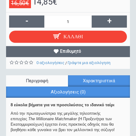
14,85€
16,50€
-
+
ΚΑΛΆΘΙ
Επιθυμητό
0 αξιολογήσεις
Γράψτε μια αξιολόγηση
/
Περιγραφή
Χαρακτηριστικά
Αξιολογήσεις (0)
8 εύκολα βήματα για να προσελκύσεις το ιδανικό ταίρι
Από την πρωταγωνίστρια της μεγάλης τηλεοπτικής
επιτυχίας
The Millionaire Matchmaker
(Η Προξενήτρα των
Εκατομμυριούχων) έρχεται ένας πρακτικός οδηγός που θα
βοηθήσει κάθε γυναίκα να βρει τον μελλοντικό της σύζυγο!