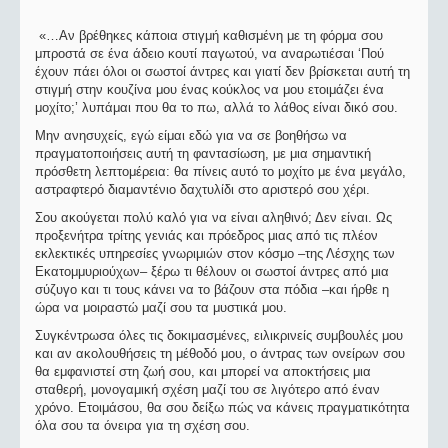
«…Αν βρέθηκες κάποια στιγμή καθισμένη με τη φόρμα σου
μπροστά σε ένα άδειο κουτί παγωτού, να αναρωτιέσαι ‘Πού
έχουν πάει όλοι οι σωστοί άντρες και γιατί δεν βρίσκεται αυτή τη
στιγμή στην κουζίνα μου ένας κούκλος να μου ετοιμάζει ένα
μοχίτο;’ λυπάμαι που θα το πω, αλλά το λάθος είναι δικό σου.
Μην ανησυχείς, εγώ είμαι εδώ για να σε βοηθήσω να
πραγματοποιήσεις αυτή τη φαντασίωση, με μια σημαντική
πρόσθετη λεπτομέρεια: θα πίνεις αυτό το μοχίτο με ένα μεγάλο,
αστραφτερό διαμαντένιο δαχτυλίδι στο αριστερό σου χέρι.
Σου ακούγεται πολύ καλό για να είναι αληθινό; Δεν είναι. Ως
προξενήτρα τρίτης γενιάς και πρόεδρος μιας από τις πλέον
εκλεκτικές υπηρεσίες γνωριμιών στον κόσμο –της Λέσχης των
Εκατομμυριούχων– ξέρω τι θέλουν οι σωστοί άντρες από μια
σύζυγο και τι τους κάνει να το βάζουν στα πόδια –και ήρθε η
ώρα να μοιραστώ μαζί σου τα μυστικά μου.
Συγκέντρωσα όλες τις δοκιμασμένες, ειλικρινείς συμβουλές μου
και αν ακολουθήσεις τη μέθοδό μου, ο άντρας των ονείρων σου
θα εμφανιστεί στη ζωή σου, και μπορεί να αποκτήσεις μια
σταθερή, μονογαμική σχέση μαζί του σε λιγότερο από έναν
χρόνο. Ετοιμάσου, θα σου δείξω πώς να κάνεις πραγματικότητα
όλα σου τα όνειρα για τη σχέση σου.