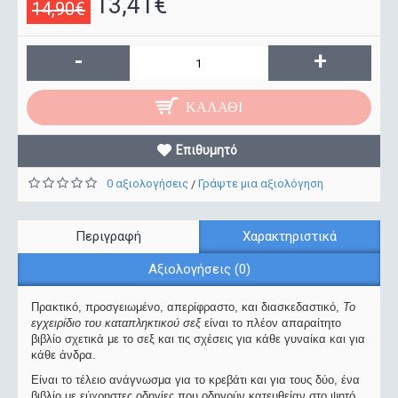
13,41€
14,90€
-
+
ΚΑΛΆΘΙ
Επιθυμητό
0 αξιολογήσεις
Γράψτε μια αξιολόγηση
/
Περιγραφή
Χαρακτηριστικά
Αξιολογήσεις (0)
Πρακτικό, προσγειωμένο, απερίφραστο, και διασκεδαστικό,
Το
εγχειρίδιο του καταπληκτικού σεξ
είναι το πλέον απαραίτητο
βιβλίο σχετικά με το σεξ και τις σχέσεις για κάθε γυναίκα και για
κάθε άνδρα.
Είναι το τέλειο ανάγνωσμα για το κρεβάτι και για τους δύο, ένα
βιβλίο με εύχρηστες οδηγίες που οδηγούν κατευθείαν στο ψητό,