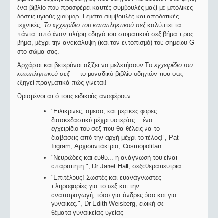
ένα βιβλίο που προσφέρει καυτές συμβουλές μαζί με μπόλικες
δόσεις υγιούς χιούμορ. Γεμάτο συμβουλές και αποδοτικές
τεχνικές,
Το εγχειρίδιο του καταπληκτικού σεξ
καλύπτει τα
πάντα, από έναν πλήρη οδηγό του στοματικού σεξ βήμα προς
βήμα, μέχρι την ανακάλυψη (και τον εντοπισμό) του σημείου G
στο σώμα σας.
Αρχάριοι και βετεράνοι αξίζει να μελετήσουν Τ
ο εγχειρίδιο του
καταπληκτικού σεξ
— το μοναδικό βιβλίο οδηγιών που σας
εξηγεί πραγματικά πώς γίνεται!
Ορισμένοι από τους ειδικούς αναφέρουν:
"Ειλικρινές, άμεσο, και μερικές φορές
διασκεδαστικό μέχρι υστερίας... ένα
εγχειρίδιο του σεξ που θα θέλεις να το
διαβάσεις από την αρχή μέχρι το τέλος!", Pat
Ingram, Αρχισυντάκτρια, Cosmοpolitan
"Νευρώδες και ευθύ... η ανάγνωσή του είναι
απαραίτητη.", Dr Janet Hall, σεξοθεραπεύτρια
"Επιτέλους! Σωστές και ευανάγνωστες
πληροφορίες για το σεξ και την
αναπαραγωγή, τόσο για άνδρες όσο και για
γυναίκες.", Dr Edith Weisberg, ειδική σε
θέματα γυναικείας υγείας