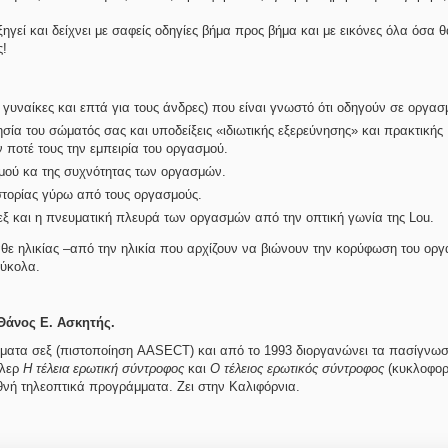
ηγεί και δείχνει με σαφείς οδηγίες βήμα προς βήμα και με εικόνες όλα όσα 
ς!
ς γυναίκες και επτά για τους άνδρες) που είναι γνωστό ότι οδηγούν σε οργασ
σία του σώματός σας και υποδείξεις «ιδιωτικής εξερεύνησης» και πρακτικής
ν ποτέ τους την εμπειρία του οργασμού.
σμού κα της συχνότητας των οργασμών.
στορίας γύρω από τους οργασμούς.
εξ και η πνευματική πλευρά των οργασμών από την οπτική γωνία της Lou.
θε ηλικίας –από την ηλικία που αρχίζουν να βιώνουν την κορύφωση του οργ
εύκολα.
 Θάνος Ε. Ασκητής.
θέματα σεξ (πιστοποίηση AASECT) και από το 1993 διοργανώνει τα πασίγνωσ
έλερ
Η τέλεια ερωτική σύντροφος
και
Ο τέλειος ερωτικός σύντροφος
(κυκλοφορ
εθνή τηλεοπτικά προγράμματα. Ζει στην Καλιφόρνια.