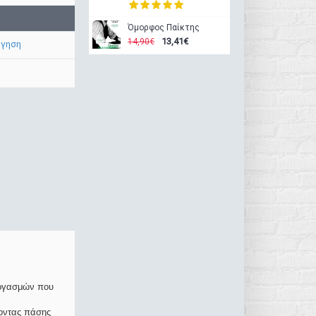
Όμορφος Παίκτης
13,41€
14,90€
όγηση
οργασμών που
ζοντας πάσης