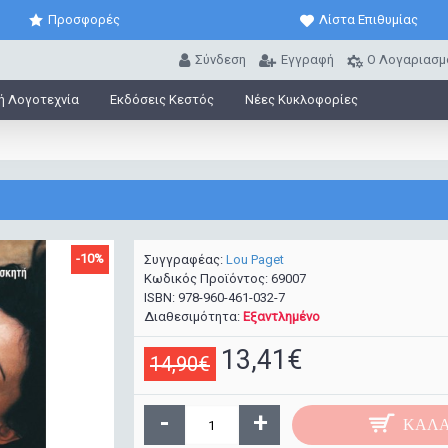
Προσφορές
Λίστα Επιθυμίας
Σύνδεση
Εγγραφή
O Λογαριασμ
ή Λογοτεχνία
Εκδόσεις Κεστός
Νέες Κυκλοφορίες
-10%
Συγγραφέας:
Lou Paget
Κωδικός Προϊόντος:
69007
ISBN:
978-960-461-032-7
Διαθεσιμότητα:
Εξαντλημένο
13,41€
14,90€
-
+
ΚΑΛΆ