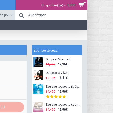
0 προϊόν(τα) - 0,00€
ός μου
Σας προτείνουμε
Όμορφο Μυστικό
12,96€
14,40€
Όμορφο Φινάλε
13,41€
14,90€
Ένα εκατομμύριο βρόμικα μυστικά
12,96€
14,40€
Ένα εκατομμύριο ένοχες απολαύσεις
ΘΙ
12,96€
14,40€