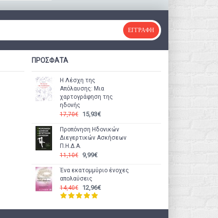
ΕΓΓΡΑΦΉ
ΠΡΟΣΦΑΤΑ
Η Λέσχη της
Απόλαυσης: Μια
χαρτογράφηση της
ηδονής
15,93€
17,70€
Προπόνηση Ηδονικών
Διεγερτικών Ασκήσεων
Π.Η.Δ.Α.
9,99€
11,10€
Ένα εκατομμύριο ένοχες
απολαύσεις
12,96€
14,40€